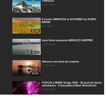
l'Abruzzo
1,096 Views
03:44
Il nostro ABRUZZO in AUTUNNO by ICARO
DRONI
821 Views
01:55
Icaro Droni presenta ABRUZZO SKIPPER
2,185 Views
02:13
Abruzzo una terra da scoprire
1,792 Views
03:51
FUOCHI a MARE 18 ago 2020 - 25 punti di lancio
simultaneo - Francavilla al Mare #IcaroDroni
5,179 Views
02:54
Delfini nel Mare Adriatico - by Icaro Droni