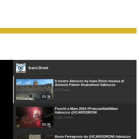
Icaro Droni
Il nostro Abruzzo by Icaro Droni musica di
Antonio Febrer #icarodroni #abruzzo
175 Views
03:38
Fuochi a Mare 2024 #FrancavillaAlMare
#abruzzo @ICARODRONI
1,921 Views
03:36
Buon Ferragosto da @ICARODRONI #abruzzo