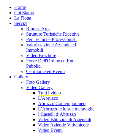
Home
Chi Siamo
La Flotta
Servizi
Riprese Aree
Strutture Turistiche Ricettive
Per Tecnici e Professionisti
Valorizzazione Aziende ed
Immobili
Video Brochure
Forze Dell'Ordine ed Enti
Pubblici
Cerimonie ed Eventi
Gallery
Foto Gallery
Video Gallery
Tutti i video
L'Abruzzo
Abruzzo Contemporaneo
L’Abruzzo e le sue meraviglie
I Castelli d’Abruzzo
Video Istituzionali Aziendali
Video Aziende Vitivinicole
Video Eventi