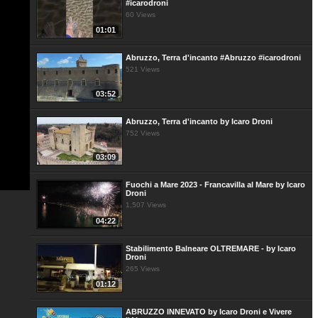
#icarodroni
60 Views
01:01
Abruzzo, Terra d'incanto #Abruzzo #icarodroni
521 Views
03:52
Abruzzo, Terra d'incanto by Icaro Droni
752 Views
03:09
Fuochi a Mare 2023 - Francavilla al Mare by Icaro
Droni
1,507 Views
04:22
Stabilimento Balneare OLTREMARE - by Icaro
Droni
265 Views
01:12
ABRUZZO INNEVATO by Icaro Droni e Vivere