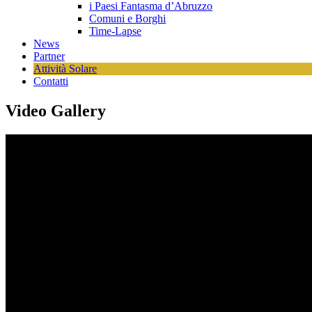
i Paesi Fantasma d’Abruzzo
Comuni e Borghi
Time-Lapse
News
Partner
Attività Solare
Contatti
Video Gallery